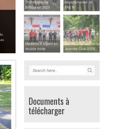
Thoréfoléenne
départemental 35
Brillent en 2025
TAE N
urs du
Médaille d’argent en
double mixte
Journée Club 2025
Documents à
télécharger