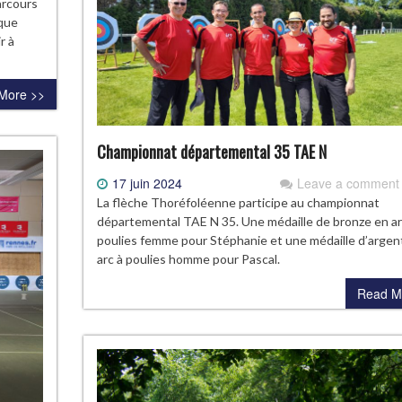
arcours
ique
r à
More >>
Championnat départemental 35 TAE N
17 juin 2024
Leave a comment
La flèche Thoréfoléenne participe au championnat
départemental TAE N 35. Une médaille de bronze en ar
poulies femme pour Stéphanie et une médaille d’argen
arc à poulies homme pour Pascal.
Read M