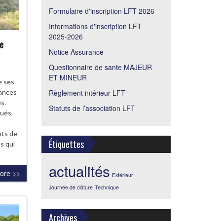
Formulaire d'inscription LFT 2026
Informations d'inscription LFT
2025-2026
e
Notice Assurance
Questionnaire de sante MAJEUR
ET MINEUR
e ses
Règlement intérieur LFT
mances
s.
Statuts de l’association LFT
gués
ants de
Étiquettes
s qui
actualités
ore >>
Extérieur
Journée de clôture
Technique
Archives