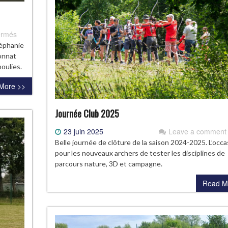
sur
ermés
Médaille
téphanie
d’argent
ionnat
en
poulies.
double
More >>
mixte
Journée Club 2025
23 juin 2025
Leave a comment
Belle journée de clôture de la saison 2024-2025. L’occa
pour les nouveaux archers de tester les disciplines de
parcours nature, 3D et campagne.
Read M