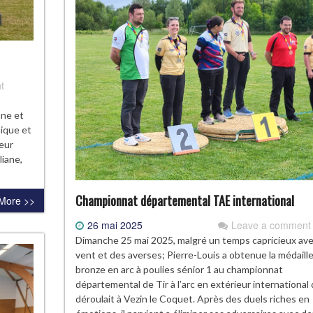
t
ane et
sique et
leur
liane,
Championnat départemental TAE international
More >>
26 mai 2025
Leave a comment
Dimanche 25 mai 2025, malgré un temps capricieux av
vent et des averses; Pierre-Louis a obtenue la médaill
bronze en arc à poulies sénior 1 au championnat
départemental de Tir à l’arc en extérieur international 
déroulait à Vezin le Coquet. Après des duels riches en