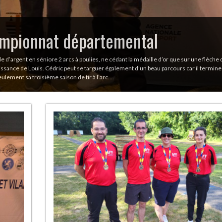
mentaux du Club La Flèche
en 2025
archers qui ont marqué la saison 2025 par des performances exceptionnelles lors des
particulièrement distingués en remportant des titres et médailles dans différentes
 de Céliane, Cédric et Pierre-Louis, les nouveaux champions qui font rayonner les coule