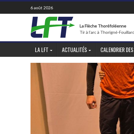
Skip
6 août 2026
to
content
La Flèche Thoréfoléenne
Tir à l’arc à Thorigné-Fouillar
LA LFT
ACTUALITÉS
CALENDRIER DES