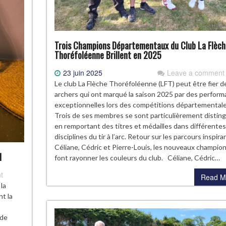
Trois Champions Départementaux du Club La Flèch
Thoréfoléenne Brillent en 2025
23 juin 2025
Leave a comment
Le club La Flèche Thoréfoléenne (LFT) peut être fier d
archers qui ont marqué la saison 2025 par des perfor
exceptionnelles lors des compétitions départementale
Trois de ses membres se sont particulièrement distin
en remportant des titres et médailles dans différentes
disciplines du tir à l’arc. Retour sur les parcours inspir
Céliane, Cédric et Pierre-Louis, les nouveaux champion
l
font rayonner les couleurs du club. Céliane, Cédric…
t
Read M
la
nt la
 de