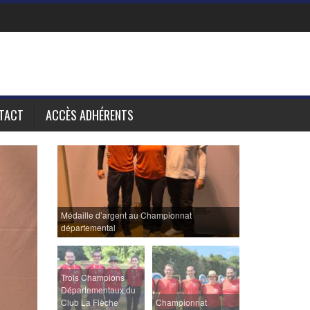
TACT
ACCÈS ADHÉRENTS
Médaille d’argent au Championnat
départemental
Trois Champions
Départementaux du
Club La Flèche
Championnat