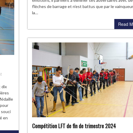
émotions, il parvient a éliminer ses adversaires avec d
flèches de barrage et n’est battus que par le vainqueu
la…
Read M
t
 dix
ières
Médaille
 pour
 souci
pé en
Compétition LFT de fin de trimestre 2024