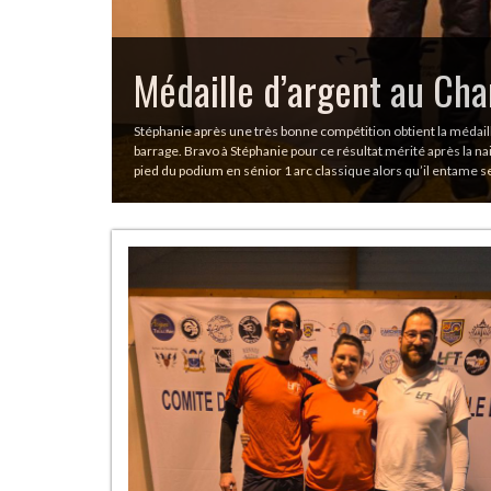
Trois Champions Départe
Thoréfoléenne Brillent 
Le club La Flèche Thoréfoléenne (LFT) peut être fier de ses 
compétitions départementales. Trois de ses membres se sont 
disciplines du tir à l’arc. Retour sur les parcours inspirants
club. Céliane, Cédric…