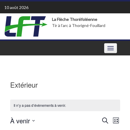
Skip
10 août 2026
to
content
La Flèche Thoréfoléenne
Tir à l’arc à Thorigné-Fouillard
Toggle
navigation
Extérieur
Il n’y a pas d’évènements à venir.
Recherche
Navigat
À venir
Recherche
de
Liste
et
vues
Sélectionnez
navigation