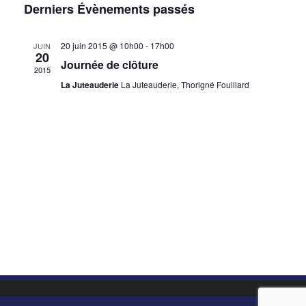
Évènem
Derniers Évènements passés
une
de
vues
date.
Évènements
20 juin 2015 @ 10h00
-
17h00
JUIN
20
Journée de clôture
2015
La Juteauderie
La Juteauderie, Thorigné Fouillard