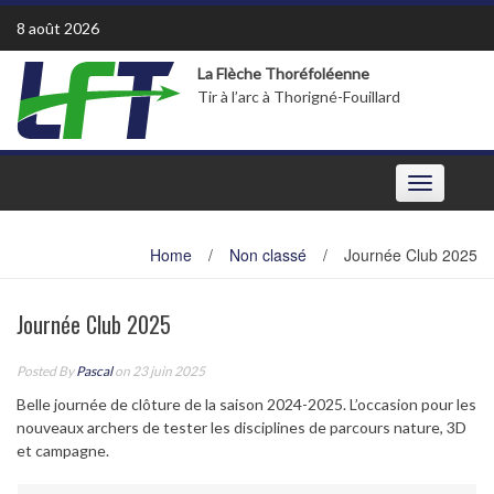
Skip
8 août 2026
to
content
La Flèche Thoréfoléenne
Tir à l’arc à Thorigné-Fouillard
Toggle
navigation
Home
/
Non classé
/
Journée Club 2025
Journée Club 2025
Posted By
Pascal
on 23 juin 2025
Belle journée de clôture de la saison 2024-2025. L’occasion pour les
nouveaux archers de tester les disciplines de parcours nature, 3D
et campagne.