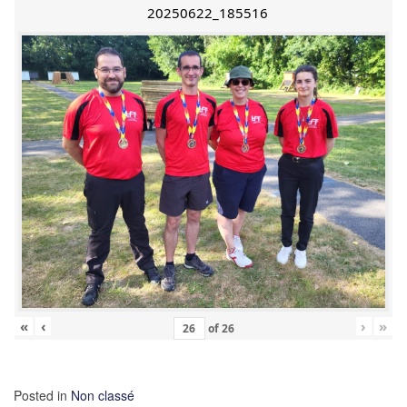
20250622_185516
«
‹
›
»
of
26
Posted in
Non classé